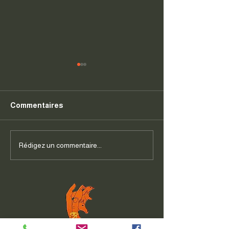
Commentaires
Permis chien !
Stage Mantraili
Rédigez un commentaire...
Georgia K9