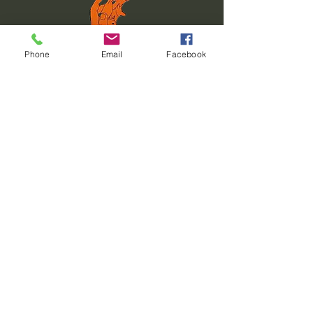
Phone
Email
Facebook
Zone d’intervention – Pays de
la Loire & national
Animal Perception intervient auprès des
particuliers et des professionnels du monde
animalier dans toute la région des Pays de
la Loire, notamment en Loire-Atlantique
(44), Maine-et-Loire (49), Mayenne (53),
Sarthe (72), Vendée (85) et départements
voisins.
Les prestations destinées aux
professionnels (vétérinaires,
comportementalistes, éducateurs,
éleveurs, entreprises et administrations)
sont proposées au niveau national, en
présentiel, sous forme
d’accompagnements et de formations