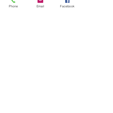
Phone
Email
Facebook
Permis Chien !
En savoir plus
Zone d’intervention – Pays de
la Loire & national
Animal Perception intervient auprès des