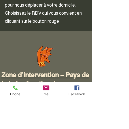
pour nous déplacer à votre domicile.
Choisissez le RDV qui vous convient en
cliquant sur le bouton rouge
Zone d’intervention – Pays de
la Loire & national
Phone
Email
Facebook
Animal Perception intervient auprès des
particuliers et des professionnels du monde
animalier dans toute la région des Pays de
la Loire, notamment en Loire-Atlantique
(44), Maine-et-Loire (49), Mayenne (53),
Sarthe (72), Vendée (85) et départements